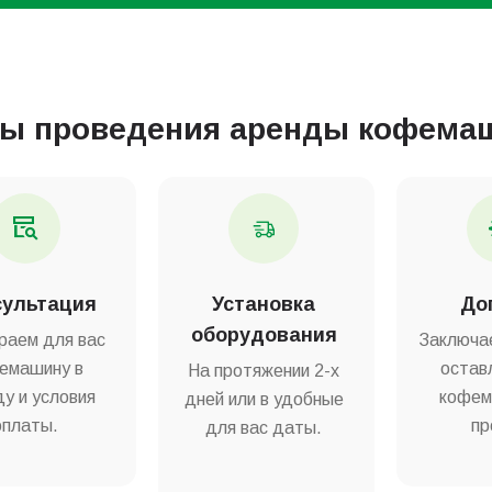
пы проведения аренды кофема
сультация
Установка
До
оборудования
раем для вас
Заключа
емашину в
остав
На протяжении 2-х
у и условия
кофем
дней или в удобные
оплаты.
пр
для вас даты.