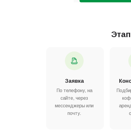
Эта
Заявка
Кон
По телефону, на
Подби
сайте, через
коф
мессенджеры или
аренд
почту.