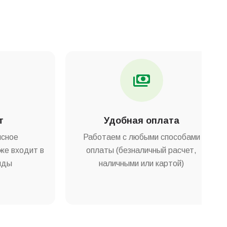
т
Удобная оплата
исное
Работаем с любыми способами
же входит в
оплаты (безналичный расчет,
нды
наличными или картой)