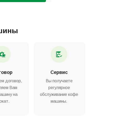
шины
говор
Сервис
ем договор,
Вы получаете
ляем Вам
регулярное
ашину на
обслуживание кофе
окат.
машины.