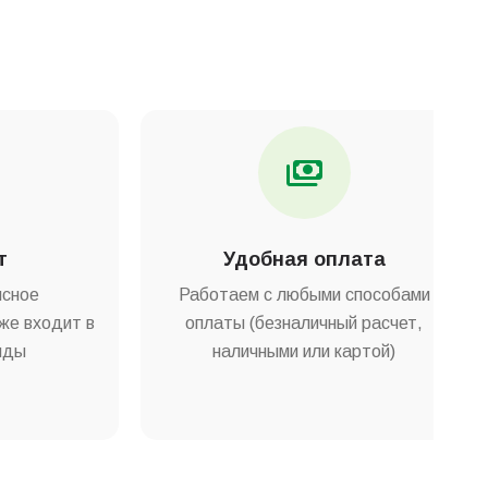
т
Удобная оплата
исное
Работаем с любыми способами
же входит в
оплаты (безналичный расчет,
нды
наличными или картой)