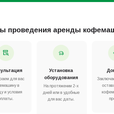
пы проведения аренды кофема
сультация
Установка
До
оборудования
раем для вас
Заключа
емашину в
остав
На протяжении 2-х
у и условия
кофем
дней или в удобные
оплаты.
пр
для вас даты.