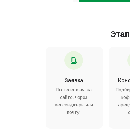
Эта
Заявка
Кон
По телефону, на
Подби
сайте, через
коф
мессенджеры или
аренд
почту.