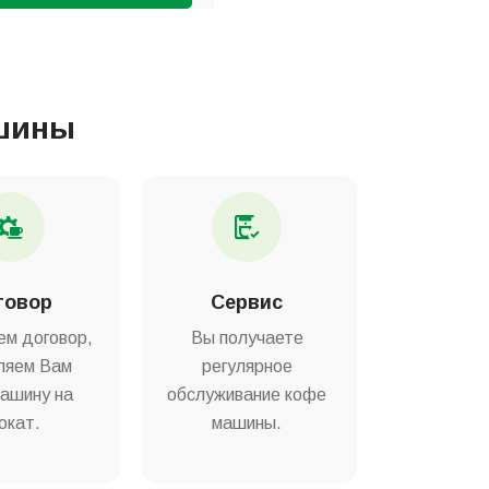
шины
говор
Сервис
ем договор,
Вы получаете
ляем Вам
регулярное
ашину на
обслуживание кофе
окат.
машины.