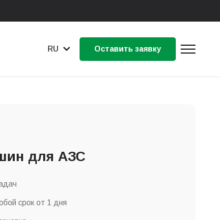
RU
Оставить заявку
шин для АЗС
адач
бой срок от 1 дня