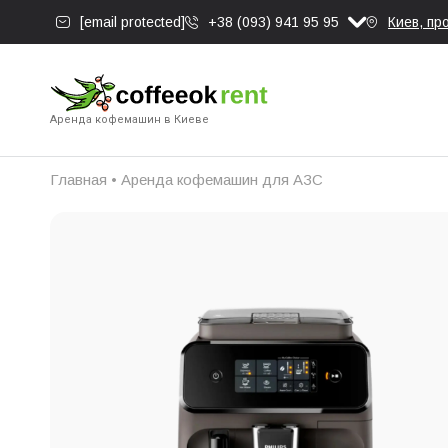
[email protected]
+38 (093) 941 95 95
Киев, пр
Аренда кофемашин в Киеве
Главная
•
Аренда кофемашин для АЗС