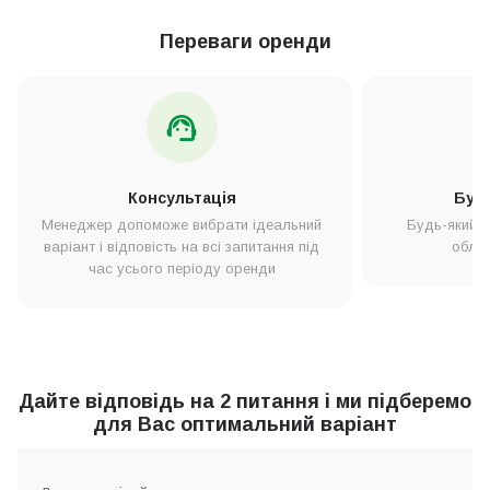
кавомашини Franke приготує низку дивовижних ароматних напоїв
і знімає з користувача всі кавові завдання, дозволяючи
Переваги оренди
зосередитися на інших цілях.
Консультація
Будь
Менеджер допоможе вибрати ідеальний
Будь-який т
варіант і відповість на всі запитання під
облад
час усього періоду оренди
Дайте відповідь на 2 питання і ми підберемо
для Вас оптимальний варіант