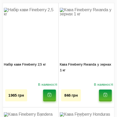
Сьогодні складно уявити сучасний офіс без автоматичної
кавоварки. Coffeeоk Rent пропонує вигідні умови прокату кавової
техніки для різних офісних закладів:
Офіси Mini, з невеликою кількістю співробітників до 8 осіб.
Наймання кавомашини починається від 800 грн на місяць, але
купуючи 5 кг кави – ви зможете користуватися агрегатом
безкоштовно.
Офіси Midi, де працює від 5 до 12 осіб. Ціна оренди становить
від 1000 грн на місяць, а при замовленні 8 кг кави стає рівною
0 грн.
Набір кави Fineberry 2,5 кг
Кава Fineberry Rwanda у зернах
Офіси Big, зі штатом понад 20 співробітників. Вартість прокату
1 кг
– від 2000 на місяць грн, але при придбанні 12 кг кави – ви
користуєтеся нею без щомісячної оплати.
В наявності
В наявності
За умови замовлення раз на місяць кави партією від 25 кг ми
1965 грн
846 грн
встановлюємо ще одну кавомашину, за яку не доведеться
платити.
За свою 8-річну практику, ми вивчили всі особливості роботи з