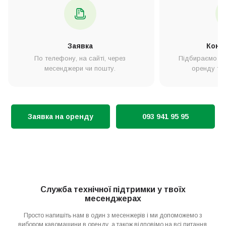
Заявка
Конс
По телефону, на сайті, через
Підбираємо дл
месенджери чи пошту.
оренду та
Заявка на оренду
093 941 95 95
Служба технічної підтримки у твоїх
месенджерах
Просто напишіть нам в один з месенжерів і ми допоможемо з
вибором кавомашини в оренду, а також відповімо на всі питання.