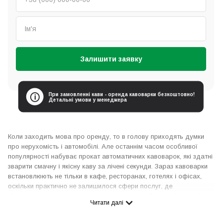
Залишити заявку
При замовленні кави - оренда кавоварки безкоштовно!
Детальні умови у менеджера
Коли заходить мова про оренду, то в голову приходять думки
про нерухомість і автомобілі. Але останнім часом особливої
популярності набуває прокат автоматичних кавоварок, які здатні
зварити смачну і якісну каву за лічені секунди. Зараз кавоварки
встановлюють не тільки в кафе, ресторанах, готелях і офісах,
оскільки практично не залишилося сфери послуг, де
відвідувачам не пропонують ароматну каву. Але оскільки якісні
Читати далі
девайси коштують дорого, то варто скористатися такою
популярною послугою, як “Кавоварка напрокат”. Надійна оренда