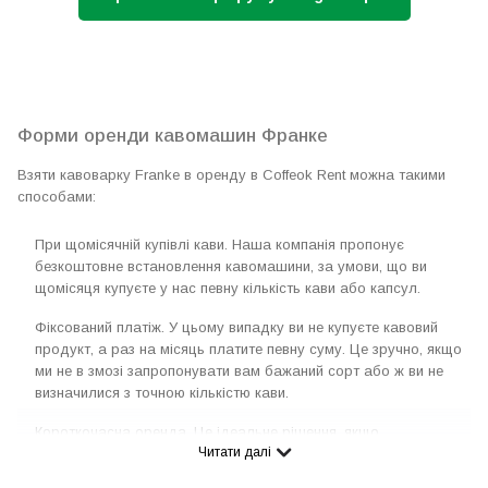
Форми оренди кавомашин Франке
Взяти кавоварку Franke в оренду в Coffeok Rent можна такими
способами:
При щомісячній купівлі кави. Наша компанія пропонує
безкоштовне встановлення кавомашини, за умови, що ви
щомісяця купуєте у нас певну кількість кави або капсул.
Фіксований платіж. У цьому випадку ви не купуєте кавовий
продукт, а раз на місяць платите певну суму. Це зручно, якщо
ми не в змозі запропонувати вам бажаний сорт або ж ви не
визначилися з точною кількістю кави.
Короткочасна оренда. Це ідеальне рішення, якщо
Читати далі
кавоварочна техніка вам потрібна на кілька днів для
проведення певного заходу. Крім обладнання ми пропонуємо